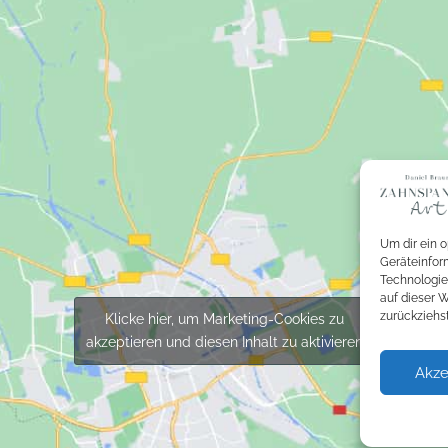
Um dir ein 
Geräteinfor
Technologie
auf dieser W
zurückziehs
Klicke hier, um Marketing-Cookies zu
akzeptieren und diesen Inhalt zu aktivieren
Impressum
Datenschutz
Kontakt
Akze
© 2026 Zahnspangen Art – Praxis für Kieferorthopädie